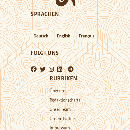
SPRACHEN
Deutsch
English
Français
FOLGT UNS
RUBRIKEN
Über uns
Redaktionscharta
Unser Team
Unsere Partner
Impressum