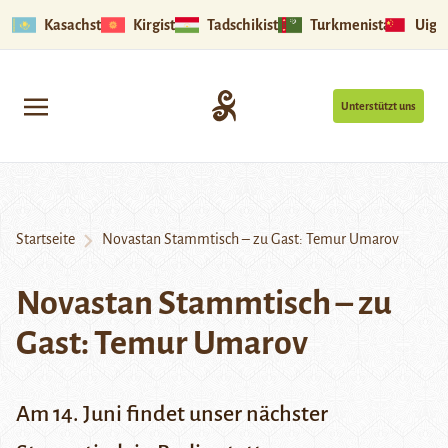
Kasachstan
Kirgistan
Tadschikistan
Turkmenistan
Uigu
Unterstützt uns
Startseite
Novastan Stammtisch – zu Gast: Temur Umarov
Novastan Stammtisch – zu
Gast: Temur Umarov
Am 14. Juni findet unser nächster