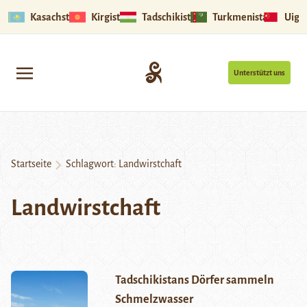
Kasachstan
Kirgistan
Tadschikistan
Turkmenistan
Uigu
Unterstützt uns
Startseite
Schlagwort:
Landwirstchaft
Landwirstchaft
Tadschikistans Dörfer sammeln
Schmelzwasser