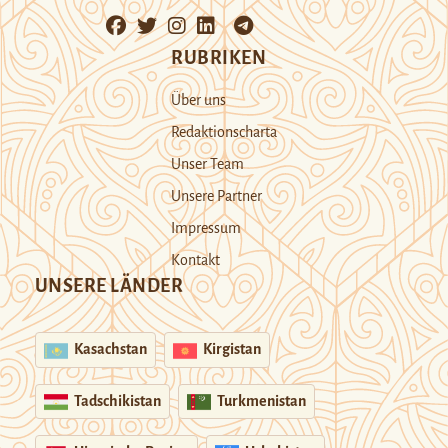
RUBRIKEN
Über uns
Redaktionscharta
Unser Team
Unsere Partner
Impressum
Kontakt
UNSERE LÄNDER
Kasachstan
Kirgistan
Tadschikistan
Turkmenistan