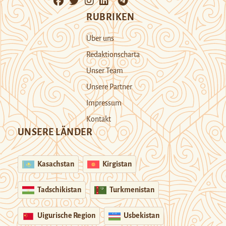
RUBRIKEN
Über uns
Redaktionscharta
Unser Team
Unsere Partner
Impressum
Kontakt
UNSERE LÄNDER
Kasachstan
Kirgistan
Tadschikistan
Turkmenistan
Uigurische Region
Usbekistan