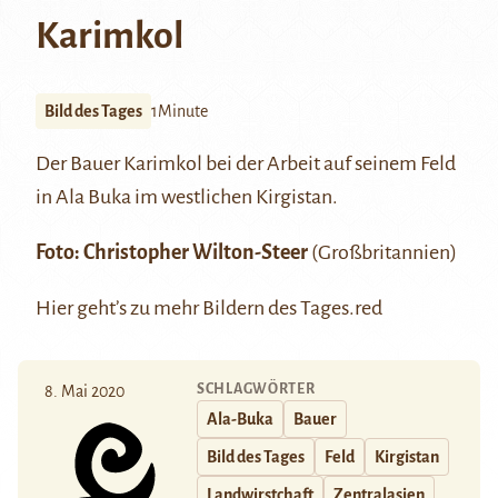
Karimkol
Bild des Tages
1Minute
Der Bauer Karimkol bei der Arbeit auf seinem Feld
in Ala Buka im westlichen Kirgistan.
Foto:
Christopher Wilton-Steer
(Großbritannien)
Hier
geht’s zu mehr Bildern des Tages.red
SCHLAGWÖRTER
8. Mai 2020
Ala-Buka
Bauer
Bild des Tages
Feld
Kirgistan
Landwirstchaft
Zentralasien