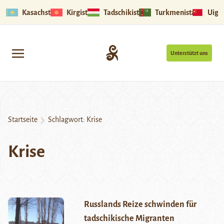
Kasachstan
Kirgistan
Tadschikistan
Turkmenistan
Uigu
Unterstützt uns
Startseite
Schlagwort:
Krise
Krise
Russlands Reize schwinden für
tadschikische Migranten