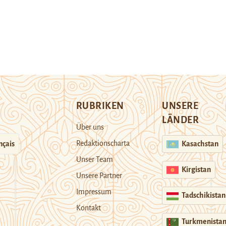
RUBRIKEN
UNSERE
LÄNDER
Über uns
Redaktionscharta
nçais
Kasachstan
Unser Team
Kirgistan
Unsere Partner
Impressum
Tadschikistan
Kontakt
Turkmenista