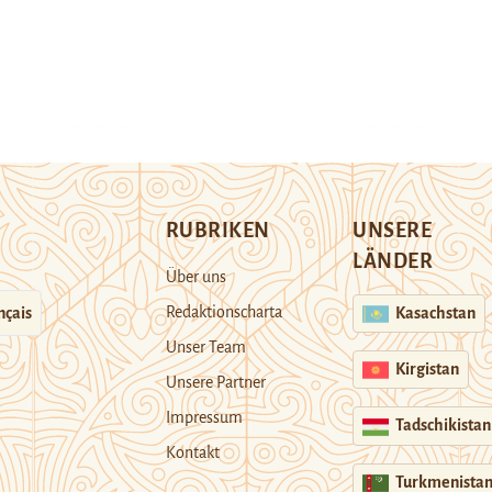
RUBRIKEN
UNSERE
LÄNDER
Über uns
Redaktionscharta
nçais
Kasachstan
Unser Team
Kirgistan
Unsere Partner
Impressum
Tadschikistan
Kontakt
Turkmenista