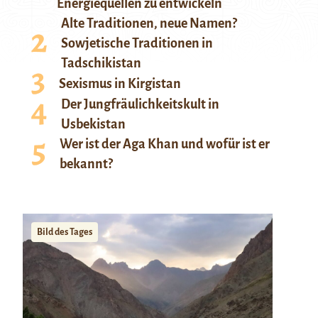
Energiequellen zu entwickeln
Alte Traditionen, neue Namen?
Sowjetische Traditionen in
Tadschikistan
Sexismus in Kirgistan
Der Jungfräulichkeitskult in
Usbekistan
Wer ist der Aga Khan und wofür ist er
bekannt?
Bild des Tages