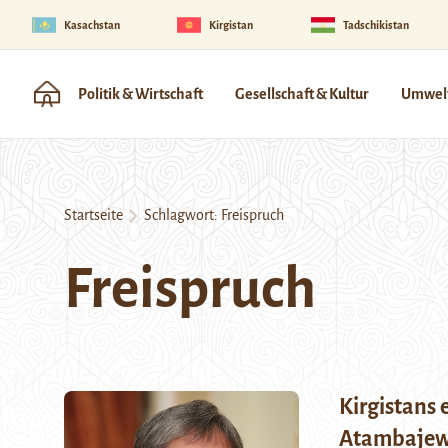
Kasachstan
Kirgistan
Tadschikistan
Politik & Wirtschaft
Gesellschaft & Kultur
Umwelt
Startseite
Schlagwort:
Freispruch
Freispruch
Kirgistans
Atambajew 