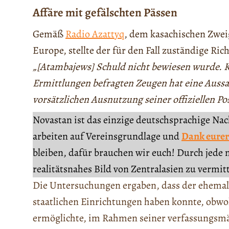
Affäre mit gefälschten Pässen
Gemäß
Radio Azattyq
, dem kasachischen Zwe
Europe, stellte der für den Fall zuständige Ri
„[Atambajews] Schuld nicht bewiesen wurde. K
Ermittlungen befragten Zeugen hat eine Aussa
vorsätzlichen Ausnutzung seiner offiziellen Po
Novastan ist das einzige deutschsprachige Na
arbeiten auf Vereinsgrundlage und
Dank eurer
bleiben, dafür brauchen wir euch! Durch jede 
realitätsnahes Bild von Zentralasien zu vermit
Die Untersuchungen ergaben, dass der ehemali
staatlichen Einrichtungen haben konnte, obwoh
ermöglichte, im Rahmen seiner verfassungsm