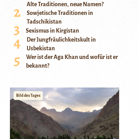
Alte Traditionen, neue Namen?
Sowjetische Traditionen in
Tadschikistan
Sexismus in Kirgistan
Der Jungfräulichkeitskult in
Usbekistan
Wer ist der Aga Khan und wofür ist er
bekannt?
Bild des Tages