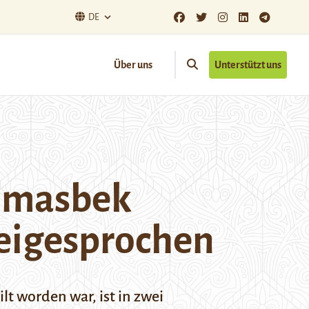
DE
Über uns
Unterstützt uns
Almasbek
reigesprochen
lt worden war, ist in zwei