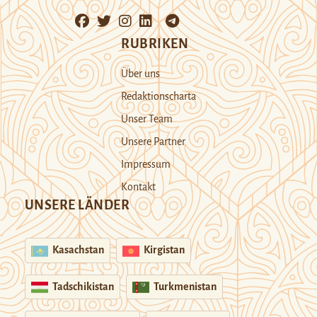
RUBRIKEN
Über uns
Redaktionscharta
Unser Team
Unsere Partner
Impressum
Kontakt
UNSERE LÄNDER
Kasachstan
Kirgistan
Tadschikistan
Turkmenistan