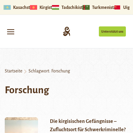
Kasachstan
Kirgistan
Tadschikistan
Turkmenistan
Uigu
Unterstützt uns
Startseite
Schlagwort:
Forschung
Forschung
Die kirgisischen Gefängnisse –
Zufluchtsort für Schwerkriminelle?