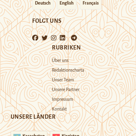
Deutsch
English
Français
FOLGT UNS
RUBRIKEN
Über uns
Redaktionscharta
Unser Team
Unsere Partner
Impressum
Kontakt
UNSERE LÄNDER