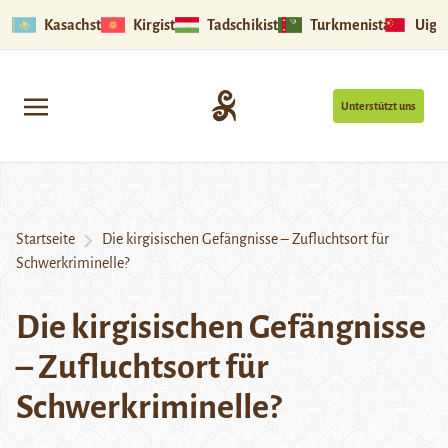
Kasachstan
Kirgistan
Tadschikistan
Turkmenistan
Uigu
Unterstützt uns
Startseite
Die kirgisischen Gefängnisse – Zufluchtsort für
Schwerkriminelle?
Die kirgisischen Gefängnisse
– Zufluchtsort für
Schwerkriminelle?