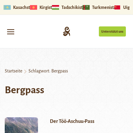
Kasachstan
Kirgistan
Tadschikistan
Turkmenistan
Uigu
Unterstützt uns
Startseite
Schlagwort:
Bergpass
Bergpass
Der Töö-Aschuu-Pass