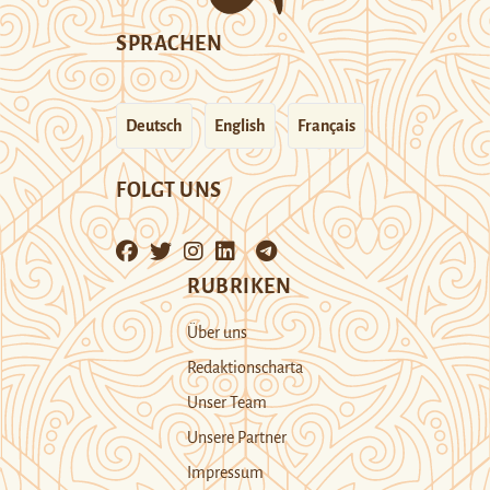
SPRACHEN
Deutsch
English
Français
FOLGT UNS
RUBRIKEN
Über uns
Redaktionscharta
Unser Team
Unsere Partner
Impressum