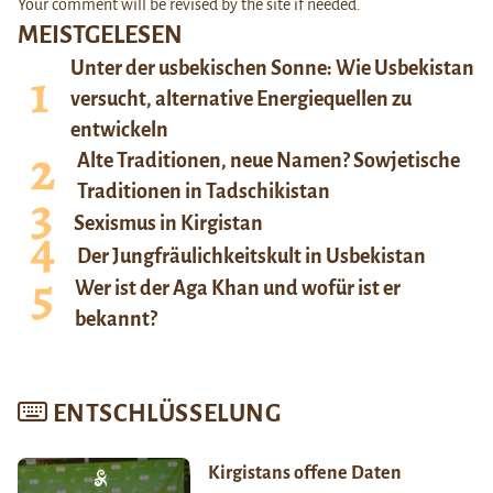
Your comment will be revised by the site if needed.
MEISTGELESEN
Unter der usbekischen Sonne: Wie Usbekistan
versucht, alternative Energiequellen zu
entwickeln
Alte Traditionen, neue Namen? Sowjetische
Traditionen in Tadschikistan
Sexismus in Kirgistan
Der Jungfräulichkeitskult in Usbekistan
Wer ist der Aga Khan und wofür ist er
bekannt?
ENTSCHLÜSSELUNG
Kirgistans offene Daten