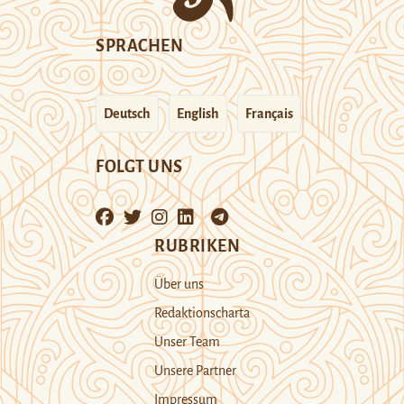
SPRACHEN
Deutsch
English
Français
FOLGT UNS
RUBRIKEN
Über uns
Redaktionscharta
Unser Team
Unsere Partner
Impressum