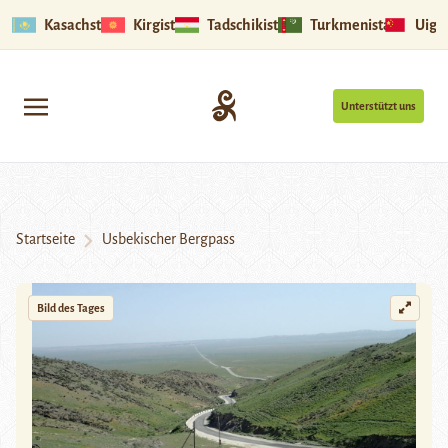
Kasachstan
Kirgistan
Tadschikistan
Turkmenistan
Uigu
Unterstützt uns
Startseite
Usbekischer Bergpass
Bild des Tages