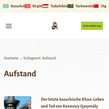
Kasachstan
Kirgistan
Tadschikistan
Turkmenistan
Uigu
Unterstützt uns
Startseite
Schlagwort:
Aufstand
Aufstand
Der letzte kasachische Khan: Leben
und Tod von Kenesary Qasymūly