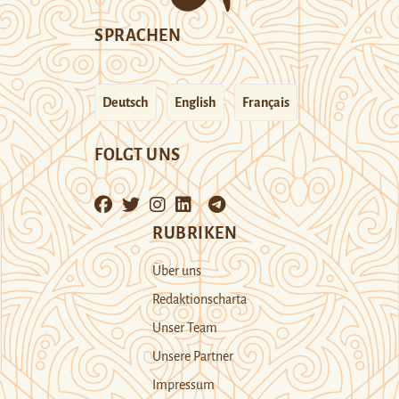
SPRACHEN
Deutsch
English
Français
FOLGT UNS
RUBRIKEN
Über uns
Redaktionscharta
Unser Team
Unsere Partner
Impressum