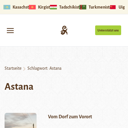
Kasachstan
Kirgistan
Tadschikistan
Turkmenistan
Uigu
Unterstützt uns
Startseite
Schlagwort:
Astana
Astana
Vom Dorf zum Vorort