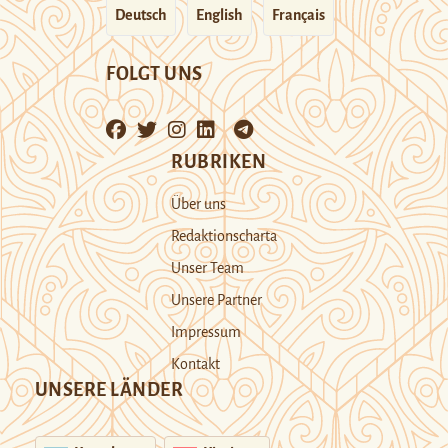
Deutsch
English
Français
FOLGT UNS
RUBRIKEN
Über uns
Redaktionscharta
Unser Team
Unsere Partner
Impressum
Kontakt
UNSERE LÄNDER