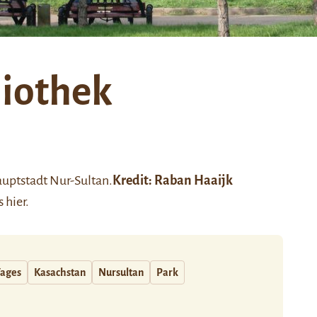
liothek
auptstadt Nur-Sultan.
Kredit:
Raban Haaijk
es
hier
.
Tages
Kasachstan
Nursultan
Park