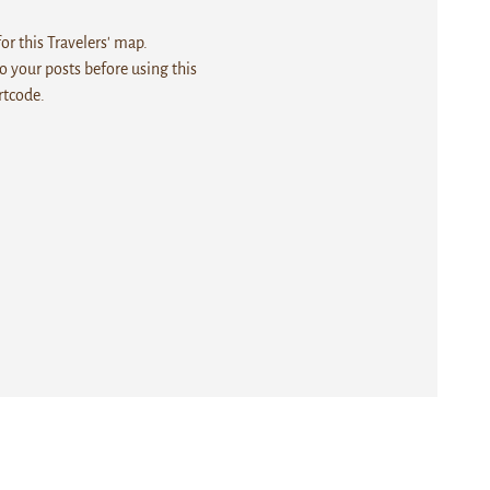
r this Travelers' map.
 your posts before using this
rtcode.