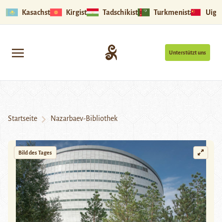
Kasachstan
Kirgistan
Tadschikistan
Turkmenistan
Uigu
Unterstützt uns
Startseite
Nazarbaev-Bibliothek
Bild des Tages