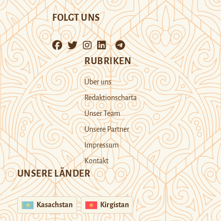
FOLGT UNS
RUBRIKEN
Über uns
Redaktionscharta
Unser Team
Unsere Partner
Impressum
Kontakt
UNSERE LÄNDER
Kasachstan
Kirgistan