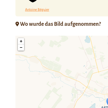
Antoine Béguier
Wo wurde das Bild aufgenommen?
+
−
Travelers' Ma
Wenn du dies siehst, nachdem dei