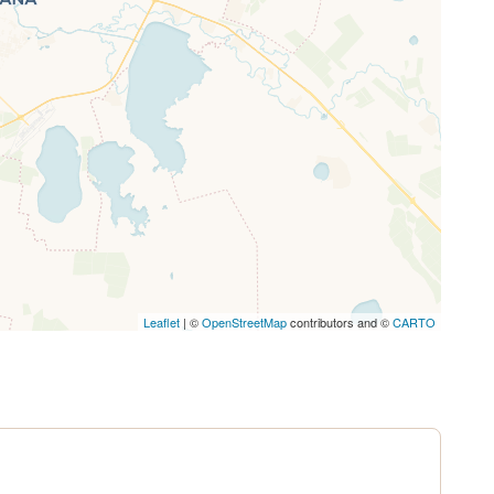
letJS-Dateien.
Leaflet
| ©
OpenStreetMap
contributors and ©
CARTO