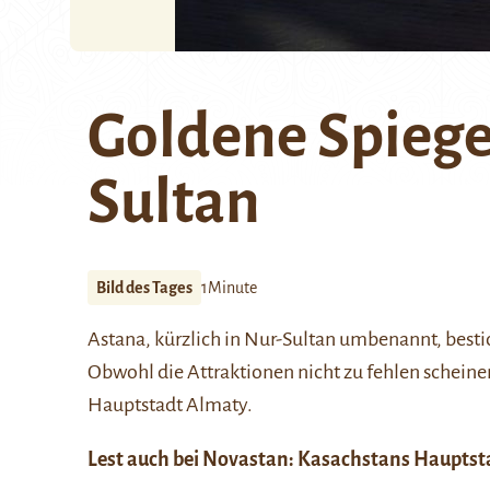
Goldene Spiege
Sultan
Bild des Tages
1Minute
Astana, kürzlich in
Nur-Sultan
umbenannt, bestic
Obwohl die Attraktionen nicht zu fehlen scheine
Hauptstadt
Almaty
.
Lest auch bei Novastan:
Kasachstans Hauptsta