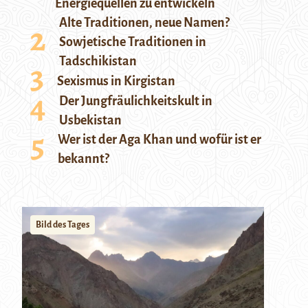
Energiequellen zu entwickeln
Alte Traditionen, neue Namen?
Sowjetische Traditionen in
Tadschikistan
Sexismus in Kirgistan
Der Jungfräulichkeitskult in
Usbekistan
Wer ist der Aga Khan und wofür ist er
bekannt?
Bild des Tages