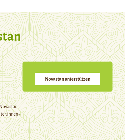
stan
Novastan unterstützen
 Novastan
ter:innen -