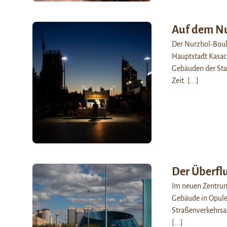
Auf dem Nu
Der Nurzhol-Boule
Hauptstadt Kasac
Gebäuden der Stad
Zeit.
[...]
Der Überfl
Im neuen Zentrum
Gebäude in Opulen
Straßenverkehrsad
[...]