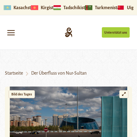
Kasachstan
Kirgistan
Tadschikistan
Turkmenistan
Uigu
Unterstützt uns
Startseite
Der Überfluss von Nur-Sultan
Bild des Tages