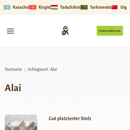
Kasachstan
Kirgistan
Tadschikistan
Turkmenistan
Uigu
Unterstützt uns
Startseite
Schlagwort:
Alai
Alai
Gut platzierter Stolz