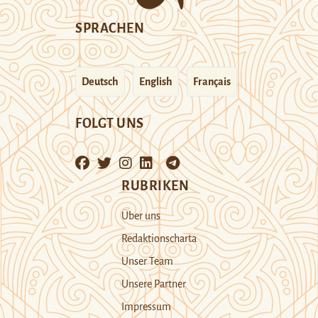
SPRACHEN
Deutsch
English
Français
FOLGT UNS
RUBRIKEN
Über uns
Redaktionscharta
Unser Team
Unsere Partner
Impressum