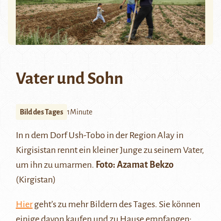
Vater und Sohn
Bild des Tages
1Minute
In n dem Dorf Ush-Tobo in der Region
Alay
in
Kirgisistan rennt ein kleiner Junge zu seinem Vater,
um ihn zu umarmen.
Foto: Azamat Bekzo
(Kirgistan)
Hier
geht’s zu mehr Bildern des Tages. Sie können
einige davon kaufen und zu Hause empfangen: