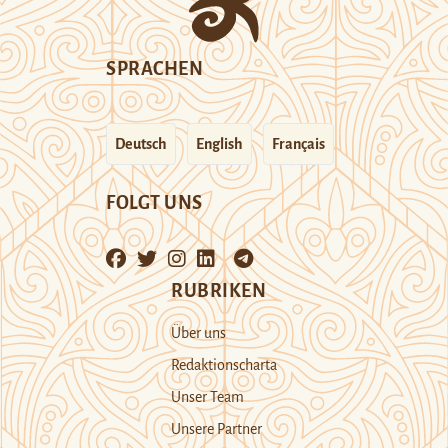
SPRACHEN
Deutsch
English
Français
FOLGT UNS
RUBRIKEN
Über uns
Redaktionscharta
Unser Team
Unsere Partner