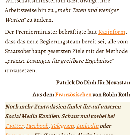
Wirtschaftsministerium dazu drängt, ihre
Arbeitsweise hin zu
„mehr Taten und weniger
Worten“
zu ändern.
Der Premierminister bekräftigte laut
Kazinform
,
dass das neue Regierungsteam bereit sei, alle vom
Staatsoberhaupt gesetzten Ziele mit der Methode
„präzise Lösungen für greifbare Ergebnisse“
umzusetzen.
Patrick Do Dinh für Novastan
Aus dem
Französischen
von Robin Roth
Noch mehr Zentralasien findet ihr auf unseren
Social Media Kanälen: Schaut mal vorbei bei
Twitter
,
Facebook
,
Telegram
,
Linkedin
oder