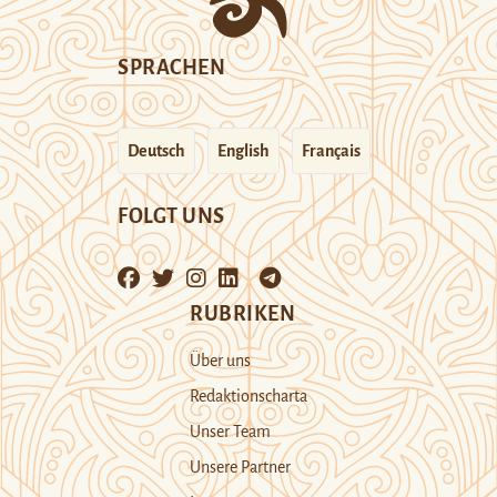
SPRACHEN
Deutsch
English
Français
FOLGT UNS
RUBRIKEN
Über uns
Redaktionscharta
Unser Team
Unsere Partner