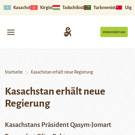
Kasachstan
Kirgistan
Tadschikistan
Turkmenistan
Uigu
Unterstützt uns
Startseite
Kasachstan erhält neue Regierung
Kasachstan erhält neue
Regierung
Kasachstans Präsident Qasym-Jomart