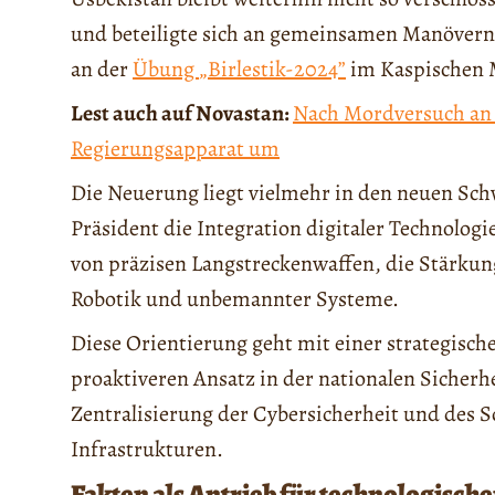
und beteiligte sich an gemeinsamen Manövern 
an der
Übung
„Birlestik-2024”
im Kaspischen Me
Lest auch auf Novastan:
Nach Mordversuch an 
Regierungsapparat um
Die Neuerung liegt vielmehr in den neuen Sch
Präsident die Integration digitaler Technolo
von präzisen Langstreckenwaffen, die Stärku
Robotik und unbemannter Systeme.
Diese Orientierung geht mit einer strategisc
proaktiveren Ansatz in der nationalen Sicherh
Zentralisierung der Cybersicherheit und des S
Infrastrukturen.
Fakten als Antrieb für technologisch