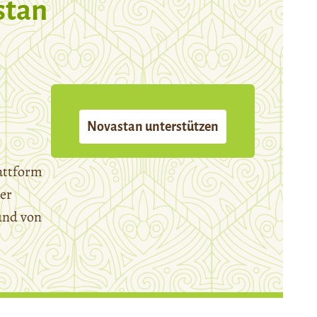
stan
Novastan unterstützen
attform
er
und von