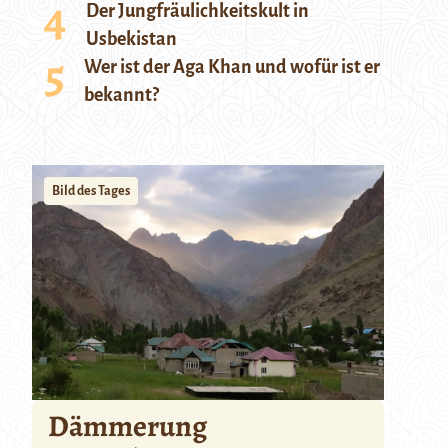
Der Jungfräulichkeitskult in
Usbekistan
Wer ist der Aga Khan und wofür ist er
bekannt?
Bild des Tages
Dämmerung