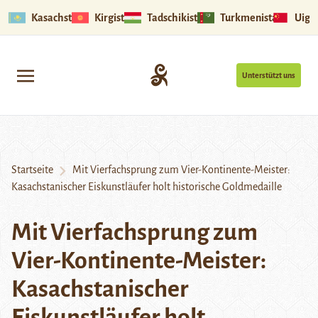
Kasachstan
Kirgistan
Tadschikistan
Turkmenistan
Uigu
Unterstützt uns
Startseite
Mit Vierfachsprung zum Vier-Kontinente-Meister:
Kasachstanischer Eiskunstläufer holt historische Goldmedaille
Mit Vierfachsprung zum
Vier-Kontinente-Meister:
Kasachstanischer
Eiskunstläufer holt