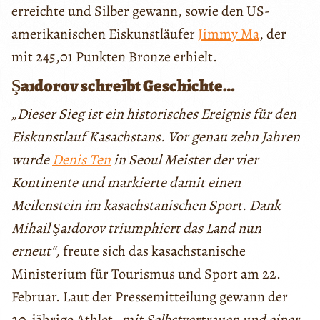
erreichte und Silber gewann, sowie den US-
amerikanischen Eiskunstläufer
Jimmy Ma
, der
mit 245,01 Punkten Bronze erhielt.
Şaıdorov schreibt Geschichte…
„Dieser Sieg ist ein historisches Ereignis für den
Eiskunstlauf Kasachstans. Vor genau zehn Jahren
wurde
Denis Ten
in Seoul Meister der vier
Kontinente und markierte damit einen
Meilenstein im kasachstanischen Sport. Dank
Mihail Şaıdorov triumphiert das Land nun
erneut“,
freute sich das kasachstanische
Ministerium für Tourismus und Sport am 22.
Februar. Laut der Pressemitteilung gewann der
20-jährige Athlet
„mit Selbstvertrauen und einer