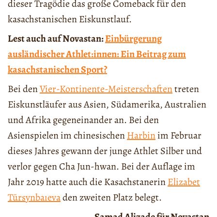
dieser Tragödie das große Comeback für den
kasachstanischen Eiskunstlauf.
Lest auch auf Novastan:
Einbürgerung
ausländischer Athlet:innen: Ein Beitrag zum
kasachstanischen Sport?
Bei den
Vier-Kontinente-Meisterschaften
treten
Eiskunstläufer aus Asien, Südamerika, Australien
und Afrika gegeneinander an. Bei den
Asienspielen im chinesischen
Harbin
im Februar
dieses Jahres gewann der junge Athlet Silber und
verlor gegen Cha Jun-hwan. Bei der Auflage im
Jahr 2019 hatte auch die Kasachstanerin
Elizabet
Tūrsynbaıeva
den zweiten Platz belegt.
Samad Alizade für Novastan