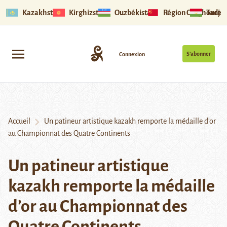
Kazakhstan
Kirghizstan
Ouzbékistan
Région Ouïghoure
Tadjik
S’abonner
Connexion
Accueil
Un patineur artistique kazakh remporte la médaille d’or
au Championnat des Quatre Continents
Un patineur artistique
kazakh remporte la médaille
d’or au Championnat des
Quatre Continents