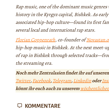
Rap music, one of the dominant music genres 
history in the Kyrgyz capital, Bishkek. As earl
associated hip-hop culture—found its first fans
several local and international rap stars.
Florian Coppenrath
, co-founder of
Novastan.o
hip-hop music in Bishkek. At the next meet-up
of rap in Bishkek through selected tracks—fro
the streaming era.
Noch mehr Zentralasien findet ihr auf unseren
Twitter
,
Facebook
,
Telegram
,
Linkedin
oder
Ins
könnt ihr euch auch zu unserem
wöchentliche
KOMMENTARE