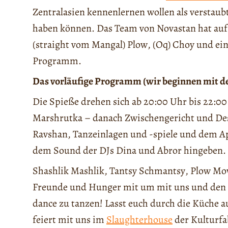
Zentralasien kennenlernen wollen als verstaub
haben können. Das Team von Novastan
hat
auf
(straight vom Mangal) Plo
w
, (Oq) Choy und ei
Programm.
Das vorläufige Programm (wir beginnen mit 
Die Spieße drehen sich ab 20:00 Uhr bis 22:0
Marshrutka – danach Zwischengericht und De
Ravshan, Tanzeinlagen und
-spiele
und dem Ape
dem Sound
der DJs
Dina und Abror hingeben.
S
hashlik Mashlik,
Tantsy Schmantsy
, Plo
w
Mo
Freunde und Hunger mit um mit uns und den F
dance zu tanzen! Lasst euch durch die Küche 
feiert mit uns im
Slaughterhouse
der Kulturfa