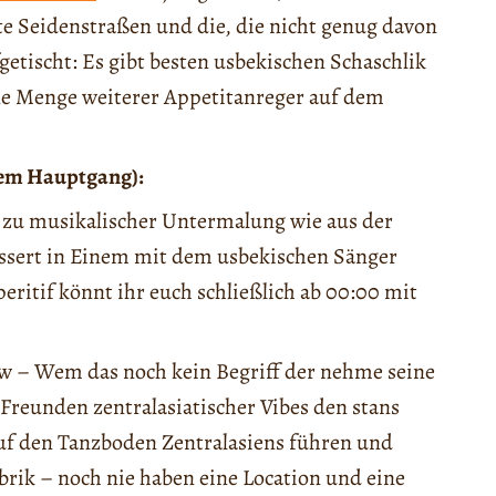
te Seidenstraßen und die, die nicht genug davon
getischt: Es gibt besten usbekischen
S
c
has
c
hlik
ne Menge weiterer Appetitanreger auf dem
dem Hauptgang):
0 zu musikalischer Untermalung wie aus der
ssert in Einem mit dem usbekischen Sänger
ritif könnt ihr euch schließlich ab 00:00 mit
w
– Wem das noch kein Begriff der nehme seine
reunden zentralasiatischer Vibes den stans
auf den Tanzboden Zentralasiens führen und
brik – noch nie haben eine Location und eine