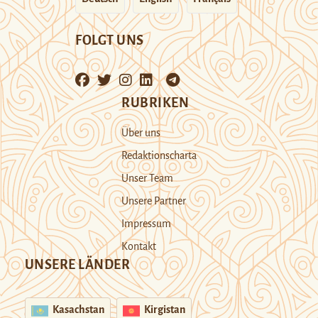
FOLGT UNS
RUBRIKEN
Über uns
Redaktionscharta
Unser Team
Unsere Partner
Impressum
Kontakt
UNSERE LÄNDER
Kasachstan
Kirgistan