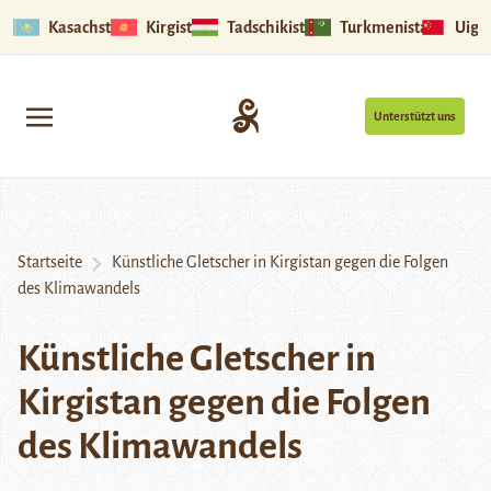
Kasachstan
Kirgistan
Tadschikistan
Turkmenistan
Uigu
Unterstützt uns
Startseite
Künstliche Gletscher in Kirgistan gegen die Folgen
des Klimawandels
Künstliche Gletscher in
Kirgistan gegen die Folgen
des Klimawandels