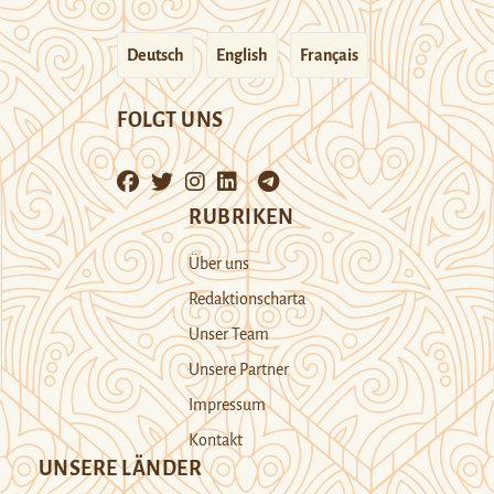
Deutsch
English
Français
FOLGT UNS
RUBRIKEN
Über uns
Redaktionscharta
Unser Team
Unsere Partner
Impressum
Kontakt
UNSERE LÄNDER