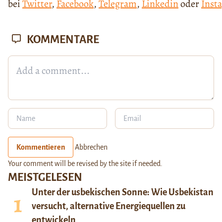
bei
Twitter
,
Facebook
,
Telegram
,
Linkedin
oder
Inst
KOMMENTARE
Kommentieren
Abbrechen
Your comment will be revised by the site if needed.
MEISTGELESEN
Unter der usbekischen Sonne: Wie Usbekistan
versucht, alternative Energiequellen zu
entwickeln