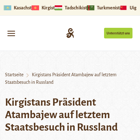
Kasachstan
Kirgistan
Tadschikistan
Turkmenistan
Uigu
Unterstützt uns
Startseite
Kirgistans Präsident Atambajew auf letztem
Staatsbesuch in Russland
Kirgistans Präsident
Atambajew auf letztem
Staatsbesuch in Russland