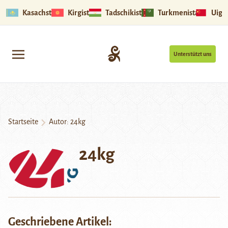
Kasachstan
Kirgistan
Tadschikistan
Turkmenistan
Uigu
Unterstützt uns
Startseite
Autor: 24kg
24kg
Geschriebene Artikel: