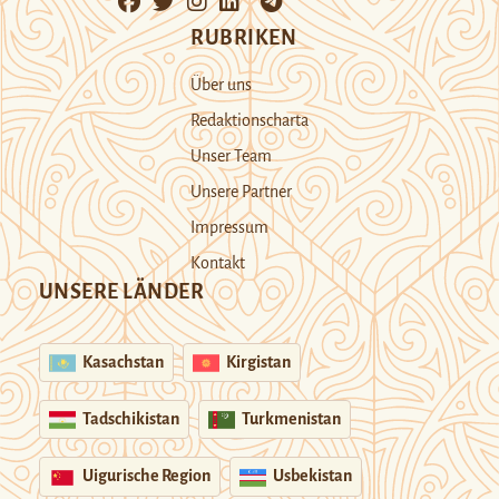
RUBRIKEN
Über uns
Redaktionscharta
Unser Team
Unsere Partner
Impressum
Kontakt
UNSERE LÄNDER
Kasachstan
Kirgistan
Tadschikistan
Turkmenistan
Uigurische Region
Usbekistan