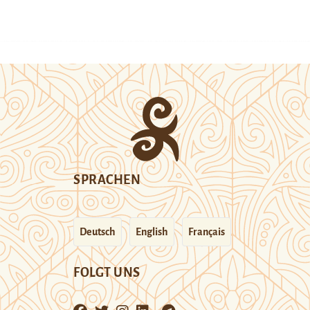
SPRACHEN
Deutsch
English
Français
FOLGT UNS