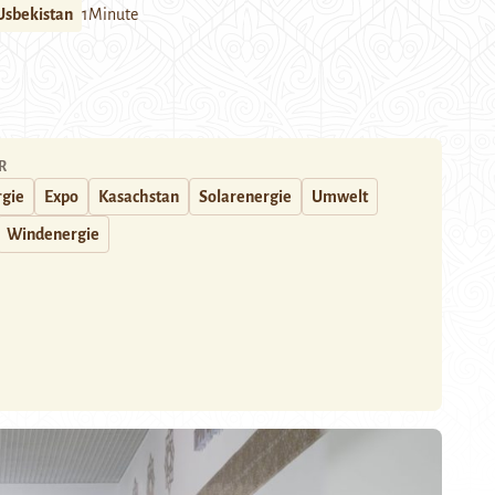
Usbekistan
1Minute
R
rgie
Expo
Kasachstan
Solarenergie
Umwelt
Windenergie