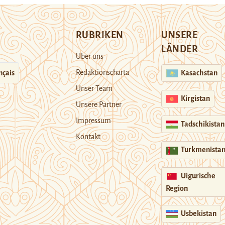
RUBRIKEN
UNSERE
LÄNDER
Über uns
Redaktionscharta
nçais
Kasachstan
Unser Team
Kirgistan
Unsere Partner
Impressum
Tadschikistan
Kontakt
Turkmenista
Uigurische
Region
Usbekistan