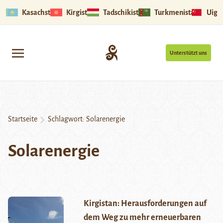
Kasachstan
Kirgistan
Tadschikistan
Turkmenistan
Uigu
Unterstützt uns
Startseite
Schlagwort:
Solarenergie
Solarenergie
Kirgistan: Herausforderungen auf
dem Weg zu mehr erneuerbaren