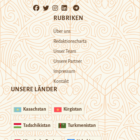
RUBRIKEN
Über uns
Redaktionscharta
Unser Team
Unsere Partner
Impressum
Kontakt
UNSERE LÄNDER
Kasachstan
Kirgistan
Tadschikistan
Turkmenistan