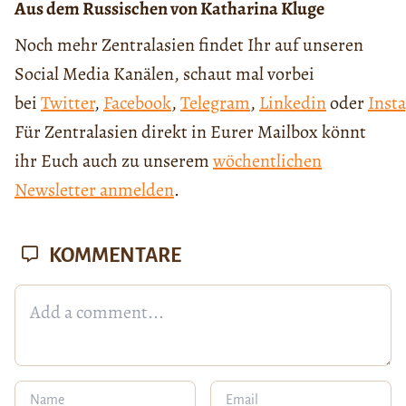
Aus dem Russischen von Katharina Kluge
Noch mehr Zentralasien findet Ihr auf unseren
Social Media Kanälen, schaut mal vorbei
bei
Twitter
,
Facebook
,
Telegram
,
Linkedin
oder
Inst
Für Zentralasien direkt in Eurer Mailbox könnt
ihr Euch auch zu unserem
wöchentlichen
Newsletter anmelden
.
KOMMENTARE