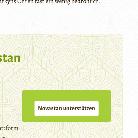
arkyns Ohren fast ein wenig bedrohlich.
stan
Novastan unterstützen
attform
er