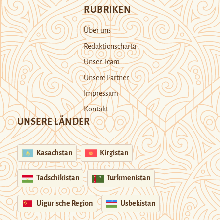
RUBRIKEN
Über uns
Redaktionscharta
Unser Team
Unsere Partner
Impressum
Kontakt
UNSERE LÄNDER
Kasachstan
Kirgistan
Tadschikistan
Turkmenistan
Uigurische Region
Usbekistan