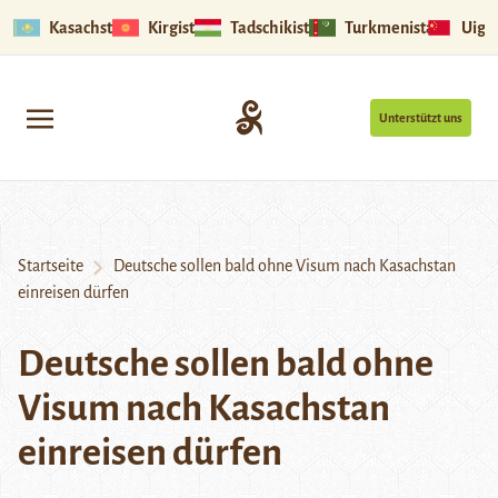
Kasachstan
Kirgistan
Tadschikistan
Turkmenistan
Uigu
Unterstützt uns
Startseite
Deutsche sollen bald ohne Visum nach Kasachstan
einreisen dürfen
Deutsche sollen bald ohne
Visum nach Kasachstan
einreisen dürfen