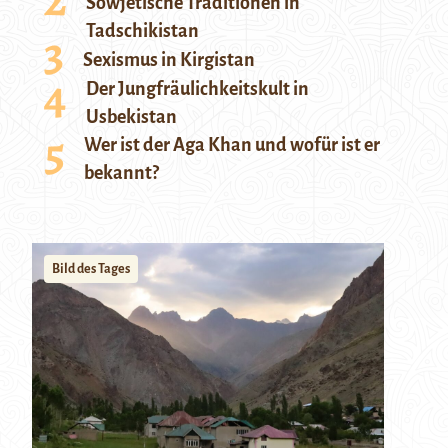
Sowjetische Traditionen in
Tadschikistan
Sexismus in Kirgistan
Der Jungfräulichkeitskult in
Usbekistan
Wer ist der Aga Khan und wofür ist er
bekannt?
Bild des Tages