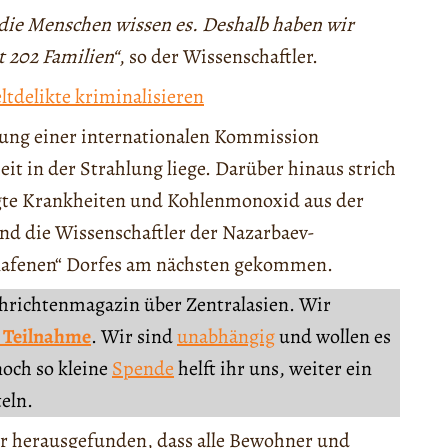
r die Menschen wissen es. Deshalb haben wir
t 202 Familien“
, so der Wissenschaftler.
tdelikte kriminalisieren
rung einer internationalen Kommission
it in der Strahlung liege. Darüber hinaus strich
ngte Krankheiten und Kohlenmonoxid aus der
nd die Wissenschaftler der Nazarbaev-
chlafenen“ Dorfes am nächsten gekommen.
chrichtenmagazin über Zentralasien. Wir
 Teilnahme
. Wir sind
unabhängig
und wollen es
noch so kleine
Spende
helft ihr uns, weiter ein
teln.
er herausgefunden, dass alle Bewohner und