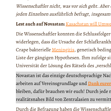
Wissenschaftler nicht, was vor sich geht. Abe
jeden Einzelnen ausführlich befragt, insgesam
Lest auch auf Novastan:
Kasachstan will Umwel
Die Wissenschaftler konnten die Schlussfolge
widerlegen, dass die Ursache der Schlafkrankhe
Crape bakterielle
Meningitis
, genetisch bedi
Liste der gängigen Hypothesen. Ihm zufolge si
Universität der Lösung des Rätsels des „vers
Novastan ist das einzige deutschsprachige Na
arbeiten auf Vereinsgrundlage und
Dank eurer
bleiben, dafür brauchen wir euch! Durch jede 
realitätsnahes Bild von Zentralasien zu vermit
Durch die Befragung haben die Wissenschaftl