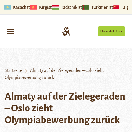
Kasachstan
Kirgistan
Tadschikistan
Turkmenistan
Uigu
Unterstützt uns
Startseite
Almaty auf der Zielegeraden – Oslo zieht
Olympiabewerbung zurück
Almaty auf der Zielegeraden
– Oslo zieht
Olympiabewerbung zurück