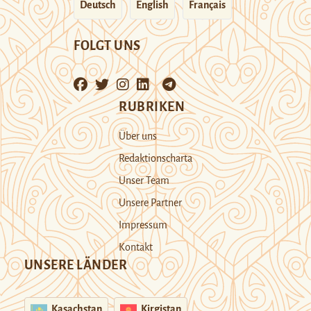
Deutsch
English
Français
FOLGT UNS
RUBRIKEN
Über uns
Redaktionscharta
Unser Team
Unsere Partner
Impressum
Kontakt
UNSERE LÄNDER
Kasachstan
Kirgistan