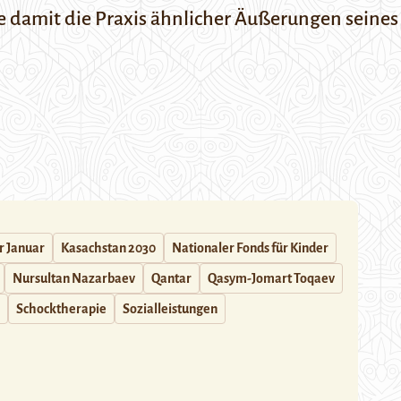
te damit die Praxis ähnlicher Äußerungen seine
r Januar
Kasachstan 2030
Nationaler Fonds für Kinder
Nursultan Nazarbaev
Qantar
Qasym-Jomart Toqaev
Schocktherapie
Sozialleistungen