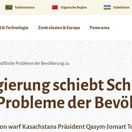
Turkmenistan
Uigurische Region
Usbekistan
 & Technologie
Zentralasien & Europa
Panorama
haftliche Probleme der Bevölkerung zu
ierung schiebt Sch
 Probleme der Bevö
tion warf Kasachstans Präsident Qasym-Jomart 