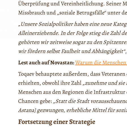
Überprüfung und Vereinheitlichung. Seiner M
Missbrauch und „soziale Betrugsfälle“ unter d
„Unsere Sozialpolitiker haben eine neue Kate
Alleinerziehende. In der Folge stieg die Zahl 
gehörten wir zeitweise sogar zu den Spitzenreit
wir fördern selbst Faulheit und Abhängigkeit“
Lest auch auf Novastan:
Warum die Menschen i
Toqaev behauptete außerdem, dass Veteranen 
erhielten, obwohl ihre Zahl
„zunehme und sie 
Menschen aus den Regionen die Infrastruktur d
Chancen gebe:
„Statt die Stadt vorausschauend
Astana] gezwungen, erhebliche Mittel für sozia
Fortsetzung einer Strategie