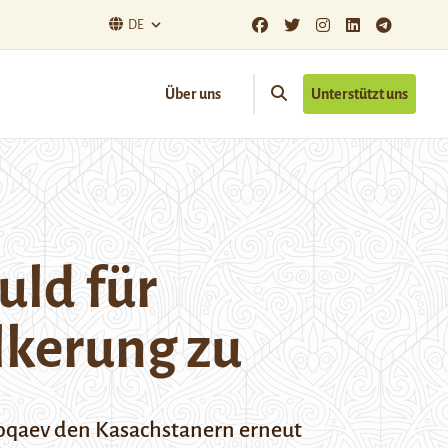
DE
Über uns
Unterstützt uns
uld für
lkerung zu
Toqaev den Kasachstanern erneut