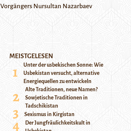
s Vorgängers Nursultan Nazarbaev
MEISTGELESEN
Unter der usbekischen Sonne: Wie
Usbekistan versucht, alternative
Energiequellen zu entwickeln
Alte Traditionen, neue Namen?
Sowjetische Traditionen in
Tadschikistan
Sexismus in Kirgistan
Der Jungfräulichkeitskult in