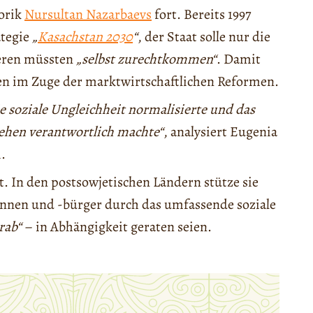
torik
Nursultan Nazarbaevs
fort. Bereits 1997
ategie
„
Kasachstan 2030
“
, der Staat solle nur die
deren müssten
„selbst zurechtkommen“
. Damit
gen im Zuge der marktwirtschaftlichen Reformen.
die soziale Ungleichheit normalisierte und das
gehen verantwortlich machte“
, analysiert Eugenia
.
et. In den postsowjetischen Ländern stütze sie
innen und -bürger durch das umfassende soziale
rab“
– in Abhängigkeit geraten seien.