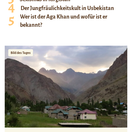
Der Jungfräulichkeitskult in Usbekistan
Wer ist der Aga Khan und wofür ist er
bekannt?
Bild des Tages