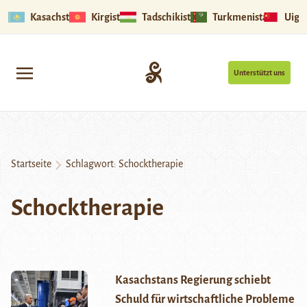
Kasachstan
Kirgistan
Tadschikistan
Turkmenistan
Uigu
Unterstützt uns
Startseite
Schlagwort:
Schocktherapie
Schocktherapie
Kasachstans Regierung schiebt
Schuld für wirtschaftliche Probleme