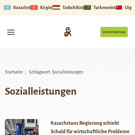
Kasachstan
Kirgistan
Tadschikistan
Turkmenistan
Uigu
Unterstützt uns
Startseite
Schlagwort:
Sozialleistungen
Sozialleistungen
Kasachstans Regierung schiebt
Schuld für wirtschaftliche Probleme