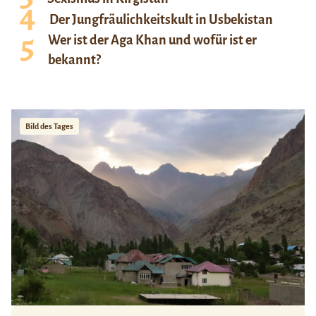
Der Jungfräulichkeitskult in Usbekistan
Wer ist der Aga Khan und wofür ist er
bekannt?
Bild des Tages