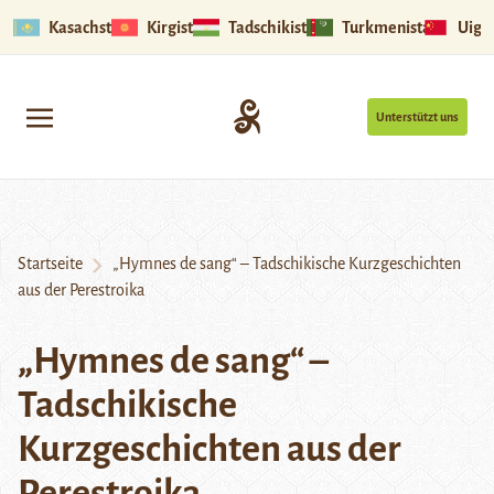
Kasachstan
Kirgistan
Tadschikistan
Turkmenistan
Uigu
Unterstützt uns
Startseite
„Hymnes de sang“ – Tadschikische Kurzgeschichten
aus der Perestroika
„Hymnes de sang“ –
Tadschikische
Kurzgeschichten aus der
Perestroika