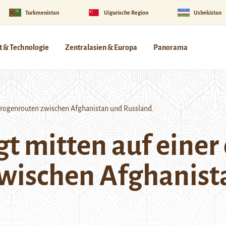
Turkmenistan
Uigurische Region
Usbekistan
 & Technologie
Zentralasien & Europa
Panorama
 Drogenrouten zwischen Afghanistan und Russland.
gt mitten auf einer
wischen Afghanist