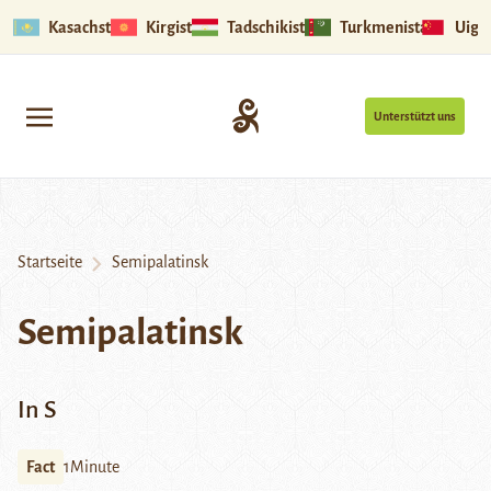
Kasachstan
Kirgistan
Tadschikistan
Turkmenistan
Uigu
Unterstützt uns
Startseite
Semipalatinsk
Semipalatinsk
In S
Fact
1Minute