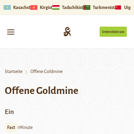
Kasachstan
Kirgistan
Tadschikistan
Turkmenistan
Uigu
Unterstützt uns
Startseite
Offene Goldmine
Offene Goldmine
Ein
Fact
1Minute