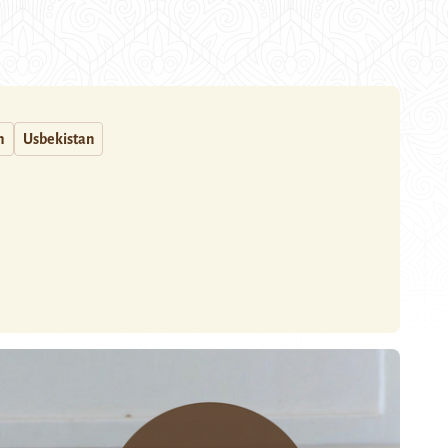
h
Usbekistan