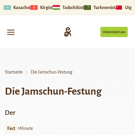
Kasachstan
Kirgistan
Tadschikistan
Turkmenistan
Uigu
Unterstützt uns
Startseite
Die Jamschun-Festung
Die Jamschun-Festung
Der
Fact
1Minute