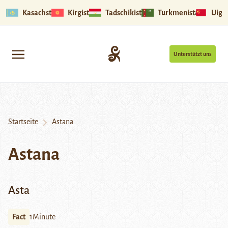
Kasachstan
Kirgistan
Tadschikistan
Turkmenistan
Uigu
Unterstützt uns
Startseite
Astana
Astana
Asta
Fact
1Minute