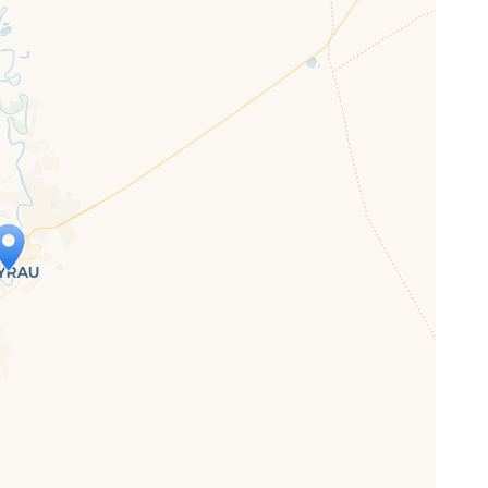
p wird geladen …
ne Seite vollständig geladen wurde,
letJS-Dateien.