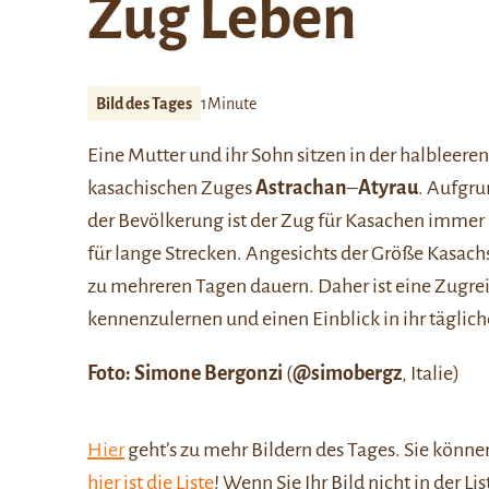
Zug Leben
Bild des Tages
1Minute
Eine Mutter und ihr Sohn sitzen in der halbleer
kasachischen Zuges
Astrachan
–
Atyrau
. Aufgru
der Bevölkerung ist der Zug für Kasachen immer
für lange Strecken. Angesichts der Größe Kasachs
zu mehreren Tagen dauern. Daher ist eine Zugre
kennenzulernen und einen Einblick in ihr tägli
Foto: Simone Bergonzi
(
@simobergz
, Italie)
Hier
geht’s zu mehr Bildern des Tages. Sie kön
hier ist die Liste
! Wenn Sie Ihr Bild nicht in der Li