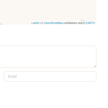
Leaflet
| ©
OpenStreetMap
contributors and ©
CARTO