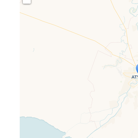
Travelers' Ma
Wenn du dies siehst, nachdem dei
fehlen leaf