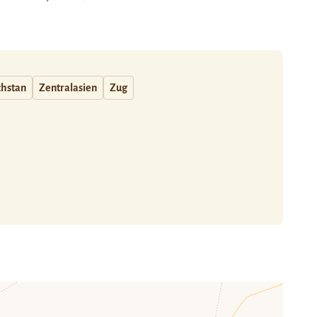
chstan
Zentralasien
Zug