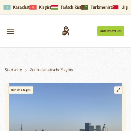
Kasachstan
Kirgistan
Tadschikistan
Turkmenistan
Uigu
Unterstützt uns
Startseite
Zentralasiatische Skyline
Bild des Tages