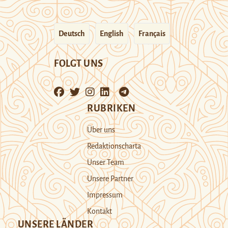
Deutsch
English
Français
FOLGT UNS
RUBRIKEN
Über uns
Redaktionscharta
Unser Team
Unsere Partner
Impressum
Kontakt
UNSERE LÄNDER