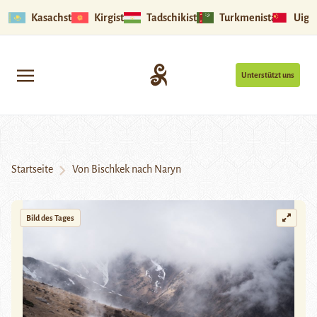
Kasachstan
Kirgistan
Tadschikistan
Turkmenistan
Uigu
Unterstützt uns
Startseite
Von Bischkek nach Naryn
Bild des Tages