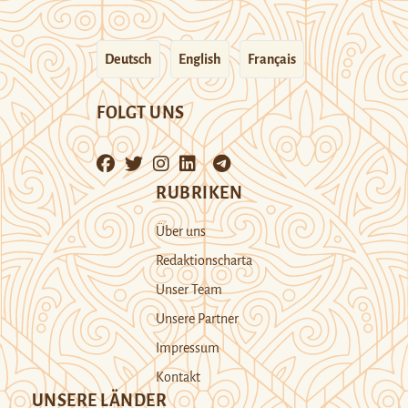
Deutsch
English
Français
FOLGT UNS
RUBRIKEN
Über uns
Redaktionscharta
Unser Team
Unsere Partner
Impressum
Kontakt
UNSERE LÄNDER