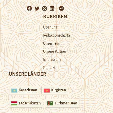
RUBRIKEN
Über uns
Redaktionscharta
Unser Team
Unsere Partner
Impressum
Kontakt
UNSERE LÄNDER
Kasachstan
Kirgistan
Tadschikistan
Turkmenistan